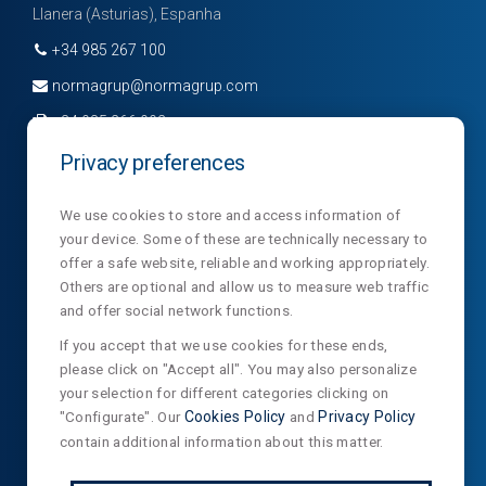
Llanera (Asturias), Espanha
+34 985 267 100
normagrup@normagrup.com
+34 985 266 992
Privacy preferences
We use cookies to store and access information of
Companhia
Divisões
Notícias
your device. Some of these are technically necessary to
offer a safe website, reliable and working appropriately.
Departamentos
Contato
NormaLux
Others are optional and allow us to measure web traffic
and offer social network functions.
Laboratories
Privacidade
NormaLit
If you accept that we use cookies for these ends,
NTC
NormaDet
please click on "Accept all". You may also personalize
your selection for different categories clicking on
NorClinic
"Configurate". Our
Cookies Policy
and
Privacy Policy
Teklit
contain additional information about this matter.