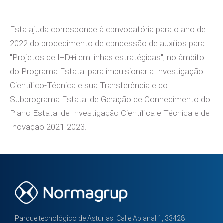
Esta ajuda corresponde à convocatória para o ano de
2022 do procedimento de concessão de auxílios para
"Projetos de I+D+i em linhas estratégicas", no âmbito
do Programa Estatal para impulsionar a Investigação
Científico-Técnica e sua Transferência e do
Subprograma Estatal de Geração de Conhecimento do
Plano Estatal de Investigação Científica e Técnica e de
Inovação 2021-2023.
Parque tecnológico de Asturias. Calle Ablanal 1, 33428