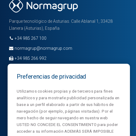
Parque tecnológico de Asturias. Calle Ablanal 1, 33428
Llanera (Asturias), España
+34 985 267 100
normagrup@normagrup.com
+34 985 266 992
Preferencias de privacidad
Empresa
Divisiones
Noticias
Utilizamos cookies propias y de terceros para fines
analíticos y para mostrarle publicidad personalizada en
Departamentos
Contacto
NormaLux
base a un perfil elaborado a partir de sus hábitos de
navegación (por ejemplo, páginas visitadas). Por el
Laboratorios
Privacidad
NormaLit
mero hecho de seguir navegando en nuestra web
NTC
Aviso legal
NormaDet
USTED NO CONCEDE EL CONSENTIMIENTO para poder
acceder a su información ADEMÁS SERÁ IMPOSIBLE
NorClinic