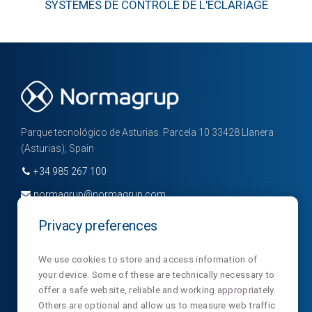
SYSTÈMES DE CONTROLE DE L'ECLARIAGE
Parque tecnológico de Asturias. Parcela 10 33428 Llanera
(Asturias), Spain
+34 985 267 100
normagrup@normagrup.com
+34 985 266 992
Privacy preferences
We use cookies to store and access information of
your device. Some of these are technically necessary to
À propos de
Divisions
Informations
offer a safe website, reliable and working appropriately.
Others are optional and allow us to measure web traffic
nous