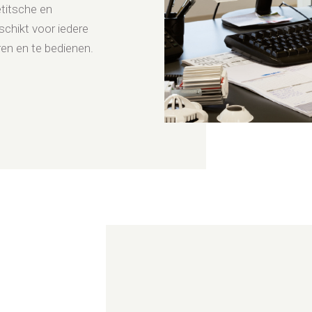
etitsche en
chikt voor iedere
ren en te bedienen.