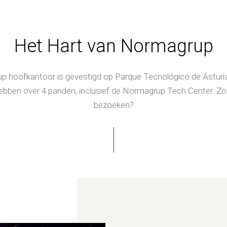
Het Hart van Normagrup
 hoofkantoor is gevestigd op Parque Tecnológico de Asturi
ebben over 4 panden, inclusief de Normagrup Tech Center. Zou
bezoeken?