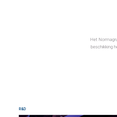
Het Normagrup
beschikking h
R&D