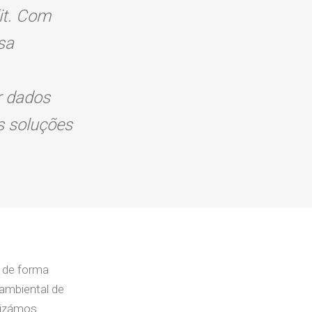
it. Com
sa
or dados
s soluções
 de forma
ambiental de
alizámos