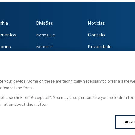
nhia
Divisões
Notícias
amentos
Contato
NormaLux
tories
Privacidade
NormaLit
NormaDet
NorClinic
 your device. Some of these are technically necessary to offer a safe web
Teklit
network functions.
please click on "Accept all". You may also personalize your selection for 
rmation about this matter.
ACCE
s