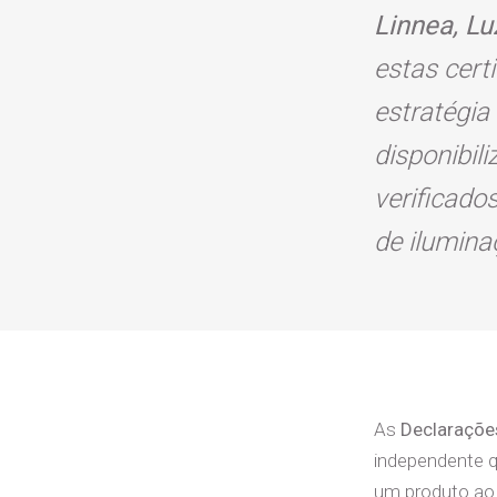
Linnea, Lu
estas cert
estratégia
disponibil
verificado
de ilumina
As
Declaraçõe
independente q
um produto ao 