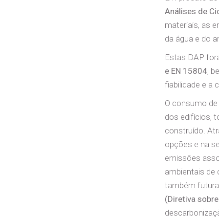
Análises de Ci
materiais, as 
da água e do a
Estas DAP for
e EN 15804
, 
fiabilidade e a
O consumo de e
dos edifícios,
construído. At
opções e na se
emissões assoc
ambientais de
também futura
(Diretiva sobr
descarbonizaçã