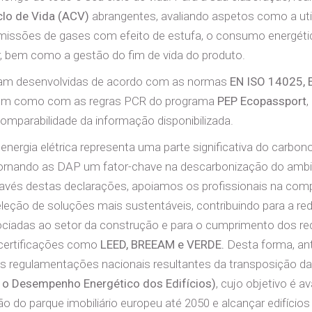
clo de Vida (ACV)
abrangentes, avaliando aspetos como a uti
emissões de gases com efeito de estufa, o consumo energétic
r, bem como a gestão do fim de vida do produto.
am desenvolvidas de acordo com as normas
EN ISO 14025, 
bem como com as regras PCR do programa
PEP Ecopassport
,
 comparabilidade da informação disponibilizada.
nergia elétrica representa uma parte significativa do carbon
 tornando as DAP um fator-chave na descarbonização do amb
ravés destas declarações, apoiamos os profissionais na co
leção de soluções mais sustentáveis, contribuindo para a r
iadas ao setor da construção e para o cumprimento dos req
 certificações como
LEED, BREEAM e VERDE.
Desta forma, a
s regulamentações nacionais resultantes da transposição d
e o Desempenho Energético dos Edifícios)
, cujo objetivo é a
o do parque imobiliário europeu até 2050 e alcançar edifícios