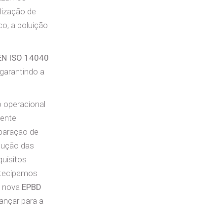
lização de
o, a poluição
EN ISO 14040
 garantindo a
o operacional
iente
mparação de
edução das
uisitos
ntecipamos
a nova
EPBD
vançar para a