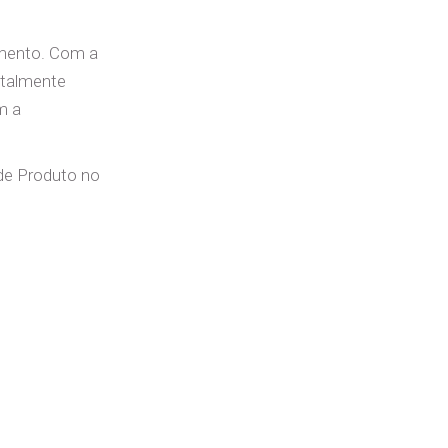
imento. Com a
otalmente
m a
de Produto no