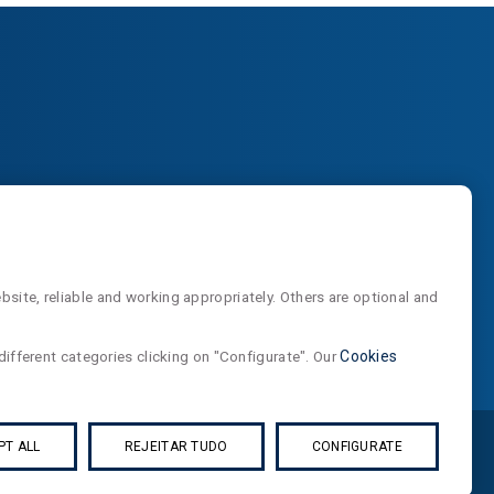
site, reliable and working appropriately. Others are optional and
different categories clicking on "Configurate". Our
Cookies
PT ALL
REJEITAR TUDO
CONFIGURATE
Configure cookies
Web Design por Talento