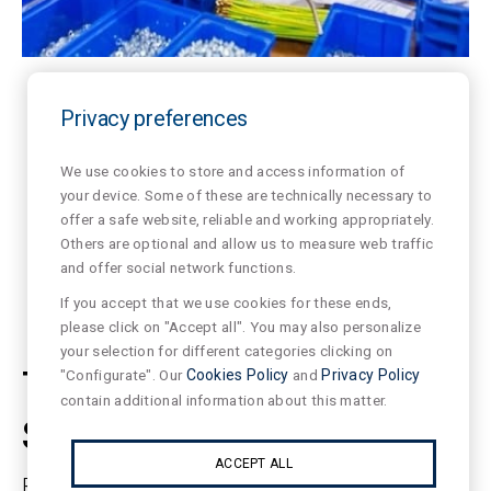
Privacy preferences
STUUR JE CV
We use cookies to store and access information of
your device. Some of these are technically necessary to
offer a safe website, reliable and working appropriately.
Others are optional and allow us to measure web traffic
and offer social network functions.
If you accept that we use cookies for these ends,
please click on "Accept all". You may also personalize
your selection for different categories clicking on
TOEGEWIJD AAN DE
"Configurate". Our
Cookies Policy
and
Privacy Policy
contain additional information about this matter.
SAMENLEVING
ACCEPT ALL
Bij Normagrup ontwikkelen wij