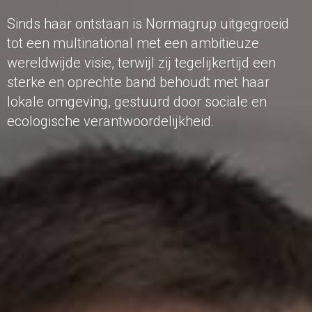
Sinds haar ontstaan is Normagrup uitgegroeid
tot een multinational met een ambitieuze
wereldwijde visie, terwijl zij tegelijkertijd een
sterke en oprechte band behoudt met haar
lokale omgeving, gestuurd door sociale en
ecologische verantwoordelijkheid.